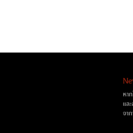
Ne
หาก
และ
จาก