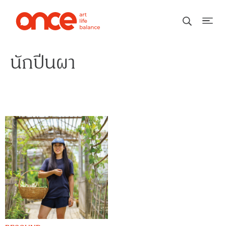
นักปีนผา