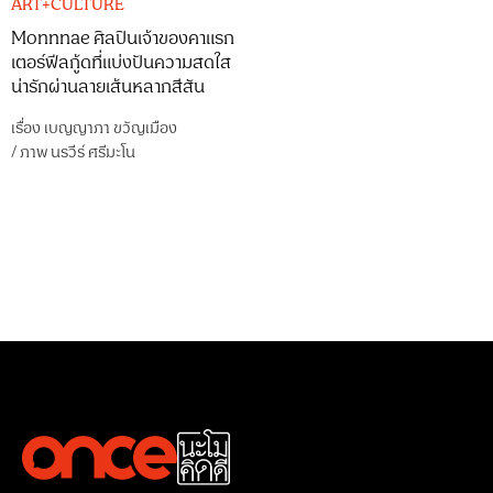
ART+CULTURE
Monnnae ศิลปินเจ้าของคาแรก
เตอร์ฟีลกู้ดที่แบ่งปันความสดใส
น่ารักผ่านลายเส้นหลากสีสัน
เรื่อง
เบญญาภา ขวัญเมือง
/
ภาพ
นรวีร์ ศรีมะโน