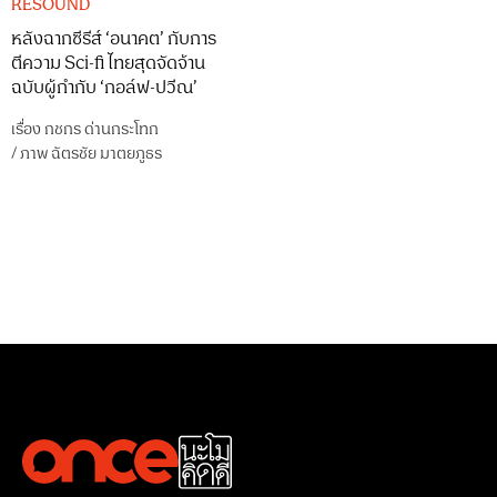
RESOUND
หลังฉากซีรีส์ ‘อนาคต’ กับการ
ตีความ Sci-fi ไทยสุดจัดจ้าน
ฉบับผู้กำกับ ‘กอล์ฟ-ปวีณ’
เรื่อง
กชกร ด่านกระโทก
/
ภาพ
ฉัตรชัย มาตยภูธร