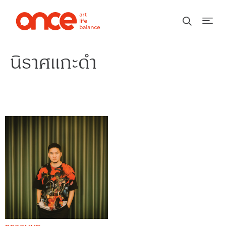
นิราศแกะดำ