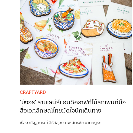
CRAFTYARD
‘บังอร’ สานเสน่ห์แฮนดิคราฟต์ไม้สักเพนท์มือ
สื่อเอกลักษณ์ไทยมัดใจนักเดินทาง
เรื่อง
ณัฐฐาภรณ์ ศิริสลุง
/
ภาพ
ฉัตรชัย มาตยภูธร