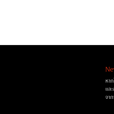
Ne
หาก
และ
จาก