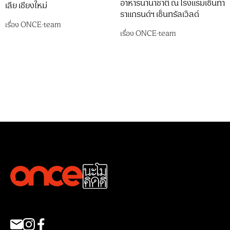
อาหารนานาชาติ ณ โรงแรมเซ็นทา
เลีย เชียงใหม่
ราแกรนด์ฯ เซ็นทรัลเวิลด์
เรื่อง
ONCE-team
เรื่อง
ONCE-team