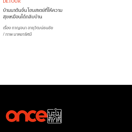
DETOUR
บ้านนาต้นจั่น โฮมสเตย์ที่ให้ความ
สุขเหมือนได้กลับบ้าน
เรื่อง
กาญจนา อายุวัฒน์ธนชัย
/
ภาพ
มาหยารัศมี