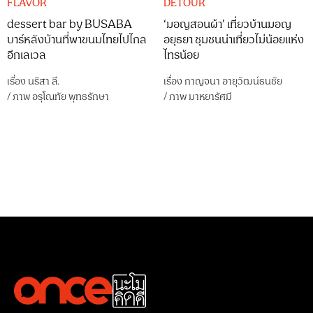
FLAVOR
DETOUR
dessert bar by BUSABA
‘มอญสอนผ้า’ เที่ยวบ้านมอญ
บาร์หลังบ้านที่พาขนมไทยไปไกล
อยุธยา ชุมชนน่าเที่ยวไม่น้อยแห่ง
อีกเลเวล
ไทรน้อย
เรื่อง
นริสา ลี.
เรื่อง
กาญจนา อายุวัฒน์ธนชัย
/
ภาพ
อรุโณทัย พุทธรักษา
/
ภาพ
มาหยารัศมี