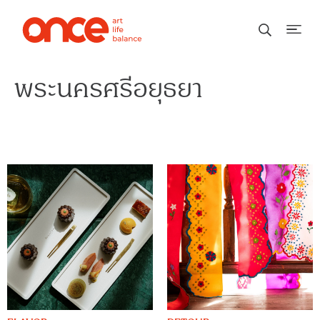
พระนครศรีอยุธยา