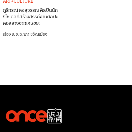
ART+CULTURE
ภูริกรณ์ คงสุวรรณ ศิลปินนัก
รีไซเคิลที่สร้างสรรค์งานศิลปะ
คอลลาจจากเศษขยะ
เรื่อง
เบญญาภา ขวัญเมือง