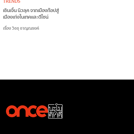
TRENDS
เซินเจิ้น นิวลุค จากเมืองก๊อปสู่
เมืองเก่งในเทคและดีไซน์
เรื่อง
วิชชุ ชาญณรงค์