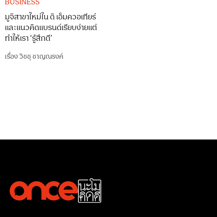
BUSINESS
มูจิสาขาใหม่ใน ดิ เอ็มควอเทียร์
และแนวคิดแบรนด์เรียบง่ายแต่
ทำให้เรา ‘รู้สึกดี’
เรื่อง
วิชชุ ชาญณรงค์