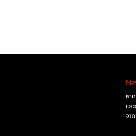
Ne
หาก
และ
จาก