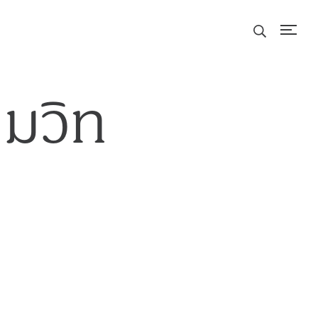
ุมวิท