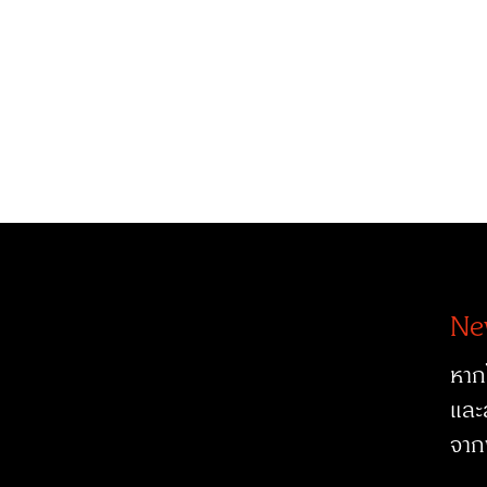
Ne
หาก
และ
จาก