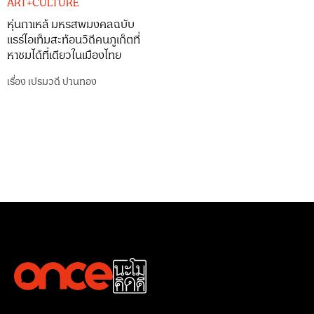
ART+CULTURE
หุ่นกาเหล้ มหรสพมงคลฉบับ
แรร์ไอเท็มสะท้อนวิถีคนภูเก็ตที่
หาชมได้ที่เดียวในเมืองไทย
เรื่อง
เปรมวดี ปานทอง