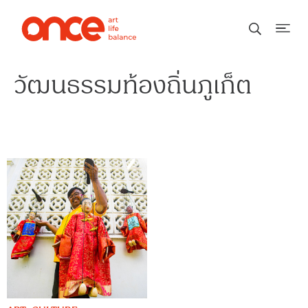
วัฒนธรรมท้องถิ่นภูเก็ต