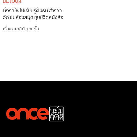
DETOUR
นั่งรถไฟไปเรียนรู้ฝั่งธน สำรวจ
วัด ชมห้องสมุด ชุบชีวิตหนังสือ
เรื่อง
สุธาสินี สุทธะโส