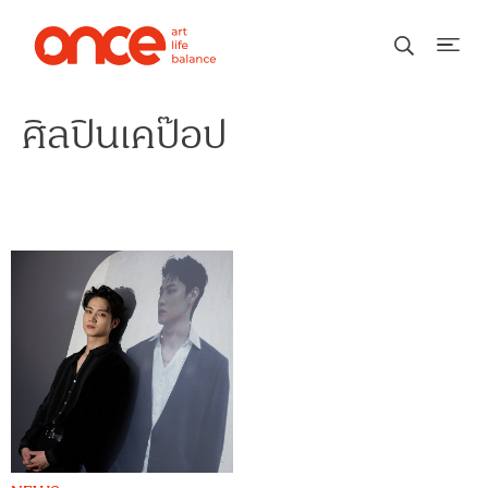
ศิลปินเคป๊อป