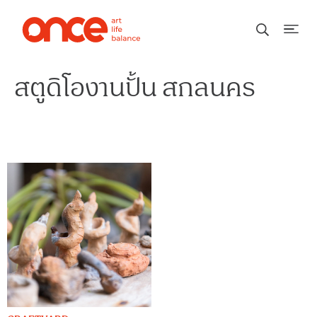
สตูดิโองานปั้น สกลนคร