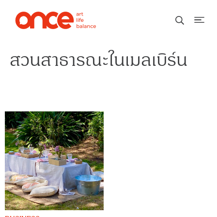
สวนสาธารณะในเมลเบิร์น