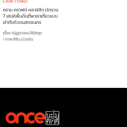
CRAFTYARD
คราม-คราฟต์-คลาสสิก มัดรวม
7 เสน่ห์พื้นถิ่นที่พาเราเที่ยวแบบ
เข้าถึงตัวตนสกลนคร
เรื่อง
ณัฐฐาภรณ์ ศิริสลุง
/
ภาพ
ศิริน ม่วงมัน