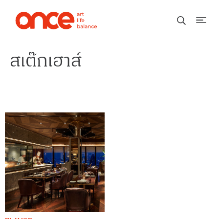
สเต๊กเฮาส์