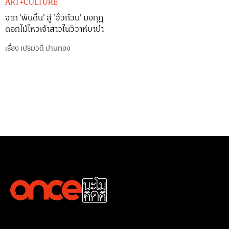
ART+CULTURE
จาก ‘พันดิ้น’ สู่ ‘ฮั้วก๋วน’ มงกุฎ
ดอกไม้ไหวเจ้าสาวในวิวาห์บาบ๋า
เรื่อง
เปรมวดี ปานทอง