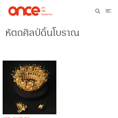
หัตถศิลป์ดิ้นโบราณ