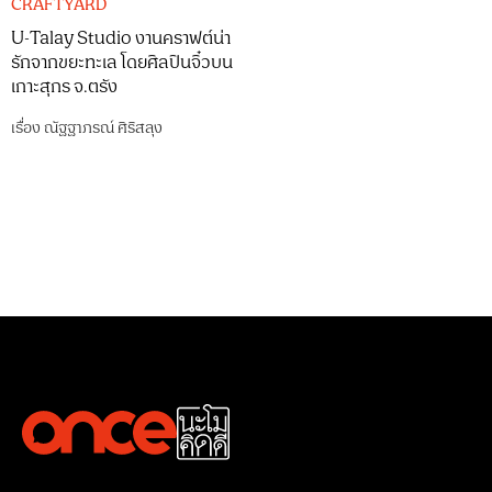
CRAFTYARD
U-Talay Studio งานคราฟต์น่า
รักจากขยะทะเล โดยศิลปินจิ๋วบน
เกาะสุกร จ.ตรัง
เรื่อง
ณัฐฐาภรณ์ ศิริสลุง