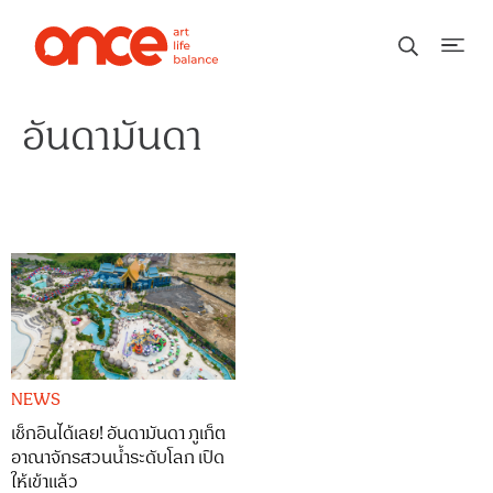
อันดามันดา
NEWS
เช็กอินได้เลย! อันดามันดา ภูเก็ต
อาณาจักรสวนน้ำระดับโลก เปิด
ให้เข้าแล้ว