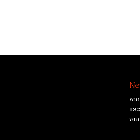
Ne
หาก
และ
จาก