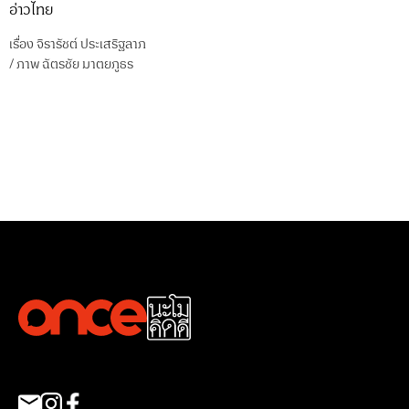
อ่าวไทย
เรื่อง
จิรารัชต์ ประเสริฐลาภ
/
ภาพ
ฉัตรชัย มาตยภูธร