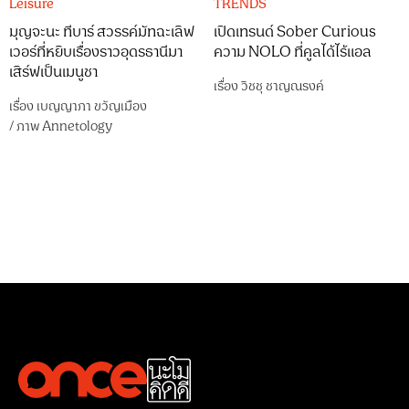
Leisure
TRENDS
มุญจะนะ ทีบาร์ สวรรค์มัทฉะเลิฟ
เปิดเทรนด์ Sober Curious
เวอร์ที่หยิบเรื่องราวอุดรธานีมา
ความ NOLO ที่คูลได้ไร้แอล
เสิร์ฟเป็นเมนูชา
เรื่อง
วิชชุ ชาญณรงค์
เรื่อง
เบญญาภา ขวัญเมือง
/
ภาพ
Annetology