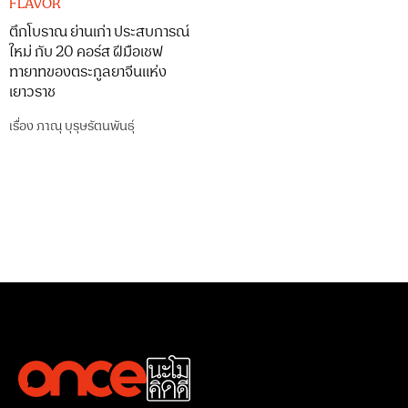
FLAVOR
ตึกโบราณ ย่านเก่า ประสบการณ์
ใหม่ กับ 20 คอร์ส ฝีมือเชฟ
ทายาทของตระกูลยาจีนแห่ง
เยาวราช
เรื่อง
ภาณุ บุรุษรัตนพันธุ์