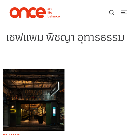
เชฟแพม พิชญา อุทารธรรม