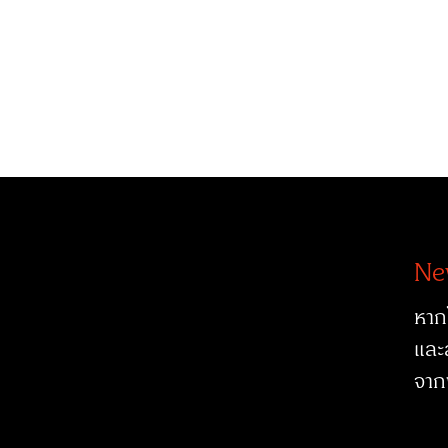
Ne
หาก
และ
จาก