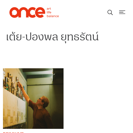
เต้ย-ปองพล ยุทธรัตน์