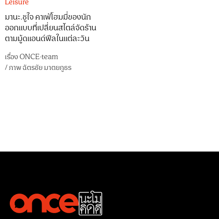
Leisure
มานะ.ชูใจ คาเฟ่โฮมมี่ของนัก
ออกแบบที่เปลี่ยนสไตล์จัดร้าน
ตามมู้ดแอนด์ฟีลในแต่ละวัน
เรื่อง
ONCE-team
/
ภาพ
ฉัตรชัย มาตยภูธร