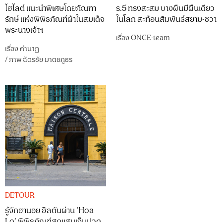
ไฮไลต์ แนะนำพิเศษโดยภัณฑา
ร.5 ทรงสะสม บางผืนมีผืนเดียว
รักษ์ แห่งพิพิธภัณฑ์ผ้าในสมเด็จ
ในโลก สะท้อนสัมพันธ์สยาม-ชวา
พระนางเจ้าฯ
เรื่อง
ONCE-team
เรื่อง
คำนาฏ
/
ภาพ
ฉัตรชัย มาตยภูธร
DETOUR
รู้จักฮานอย ฮิลตันผ่าน ‘Hoa
Lo’ พิพิธภัณฑ์สุดแสนเจ็บปวด