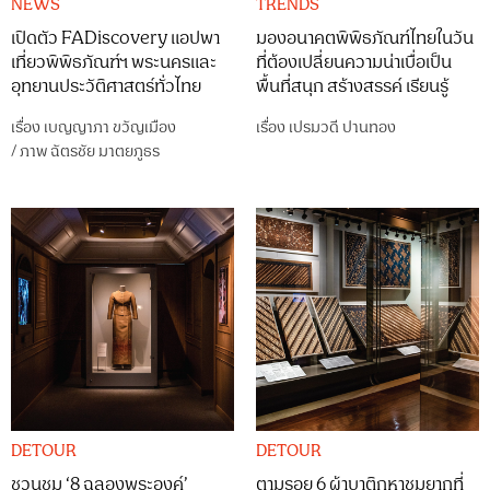
NEWS
TRENDS
เปิดตัว FADiscovery แอปพา
มองอนาคตพิพิธภัณฑ์ไทยในวัน
เที่ยวพิพิธภัณฑ์ฯ พระนครและ
ที่ต้องเปลี่ยนความน่าเบื่อเป็น
อุทยานประวัติศาสตร์ทั่วไทย
พื้นที่สนุก สร้างสรรค์ เรียนรู้
เรื่อง
เบญญาภา ขวัญเมือง
เรื่อง
เปรมวดี ปานทอง
/
ภาพ
ฉัตรชัย มาตยภูธร
DETOUR
DETOUR
ชวนชม ‘8 ฉลองพระองค์’
ตามรอย 6 ผ้าบาติกหาชมยากที่