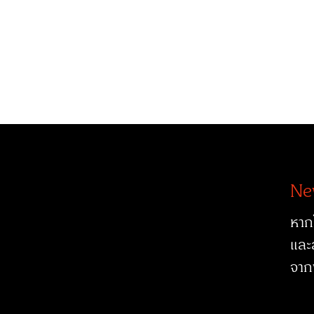
Ne
หาก
และ
จาก