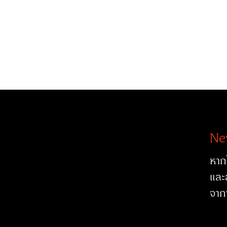
Ne
หาก
และ
จาก