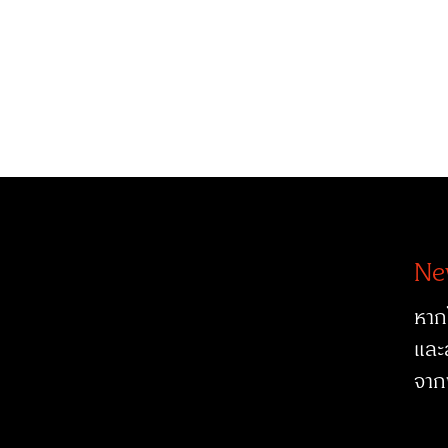
Ne
หาก
และ
จาก