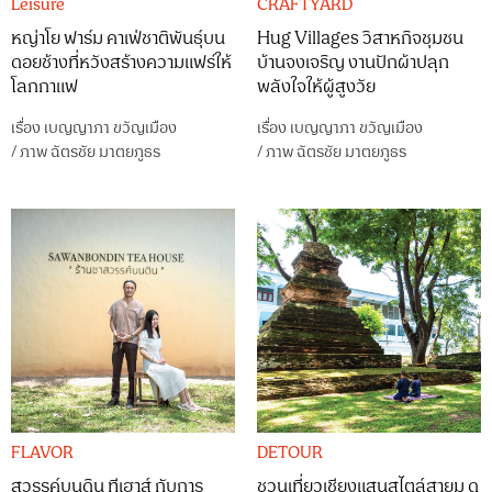
Leisure
CRAFTYARD
หญ่าโย ฟาร์ม คาเฟ่ชาติพันธุ์บน
Hug Villages วิสาหกิจชุมชน
ดอยช้างที่หวังสร้างความแฟร์ให้
บ้านจงเจริญ งานปักผ้าปลุก
โลกกาแฟ
พลังใจให้ผู้สูงวัย
เรื่อง
เบญญาภา ขวัญเมือง
เรื่อง
เบญญาภา ขวัญเมือง
/
ภาพ
ฉัตรชัย มาตยภูธร
/
ภาพ
ฉัตรชัย มาตยภูธร
FLAVOR
DETOUR
สวรรค์บนดิน ทีเฮาส์ กับการ
ชวนเที่ยวเชียงแสนสไตล์สายมู ดู