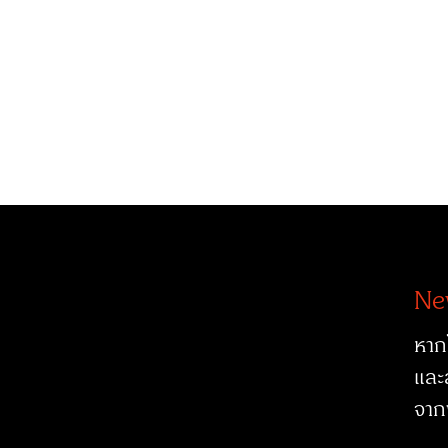
Ne
หาก
และ
จาก