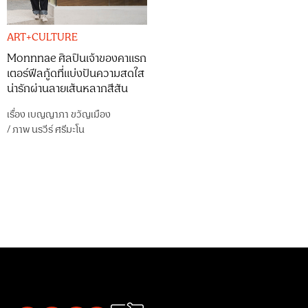
ART+CULTURE
Monnnae ศิลปินเจ้าของคาแรก
เตอร์ฟีลกู้ดที่แบ่งปันความสดใส
น่ารักผ่านลายเส้นหลากสีสัน
เรื่อง
เบญญาภา ขวัญเมือง
/
ภาพ
นรวีร์ ศรีมะโน