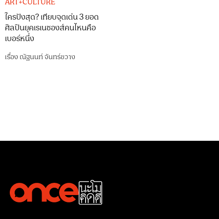
ART+CULTURE
ใครปังสุด? เทียบจุดเด่น 3 ยอด
ศิลปินยุคเรเนซองส์คนไหนคือ
เบอร์หนึ่ง
เรื่อง
ณัฐนนท์ จันทร์ขวาง