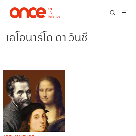
เลโอนาร์โด ดา วินชี