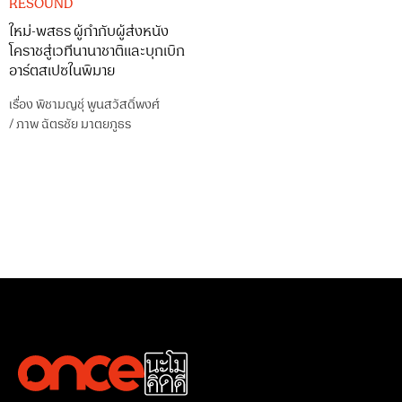
RESOUND
ใหม่-พสธร ผู้กำกับผู้ส่งหนัง
โคราชสู่เวทีนานาชาติและบุกเบิก
อาร์ตสเปซในพิมาย
เรื่อง
พิชามญชุ์ พูนสวัสดิ์พงศ์
/
ภาพ
ฉัตรชัย มาตยภูธร