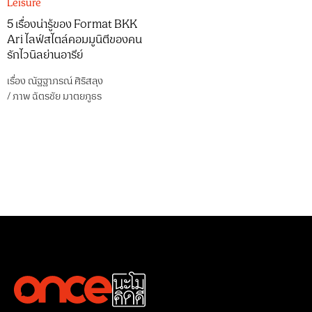
Leisure
5 เรื่องน่ารู้ของ Format BKK
Ari ไลฟ์สไตล์คอมมูนิตีของคน
รักไวนิลย่านอารีย์
เรื่อง
ณัฐฐาภรณ์ ศิริสลุง
/
ภาพ
ฉัตรชัย มาตยภูธร