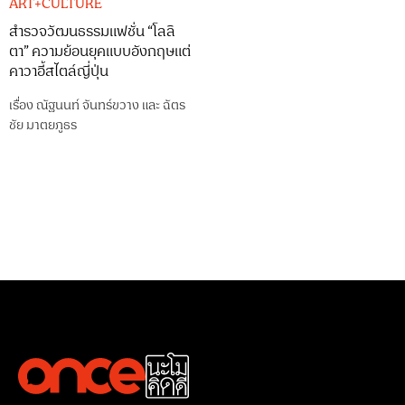
ART+CULTURE
สำรวจวัฒนธรรมแฟชั่น “โลลิ
ตา” ความย้อนยุคแบบอังกฤษแต่
คาวาอี้สไตล์ญี่ปุ่น
เรื่อง
ณัฐนนท์ จันทร์ขวาง
และ
ฉัตร
ชัย มาตยภูธร