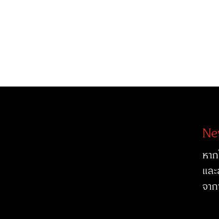
Ne
หาก
และ
จาก