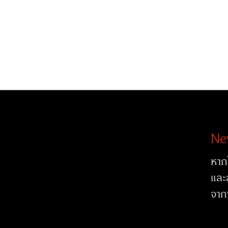
Ne
หาก
และ
จาก