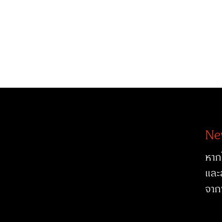
Ne
หาก
และ
จาก