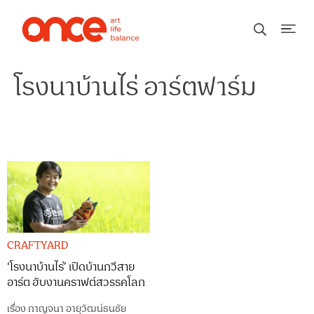
โรงนาบ้านไร่ อาร์ตฟาร์ม
CRAFTYARD
‘โรงนาบ้านไร่’ เปิดบ้านกวีสาย
อาร์ต ฮับงานคราฟต์สวรรคโลก
เรื่อง
กาญจนา อายุวัฒน์ธนชัย