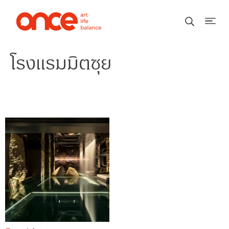
โรงแรมมิตซุย