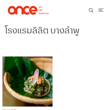
โรงแรมลิลิต บางลำพู