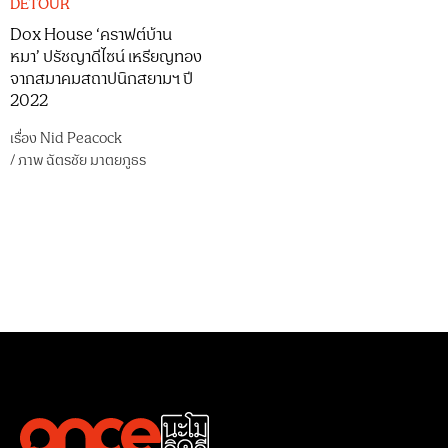
DETOUR
Dox House ‘คราฟต์บ้าน
หมา’ ปรัชญาดีไซน์ เหรียญทอง
จากสมาคมสถาปนิกสยามฯ ปี
2022
เรื่อง
Nid Peacock
/
ภาพ
ฉัตรชัย มาตยภูธร