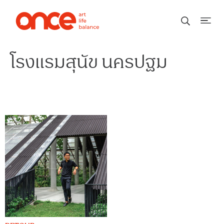
โรงแรมสุนัข นครปฐม