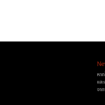
Ne
หาก
และ
จาก