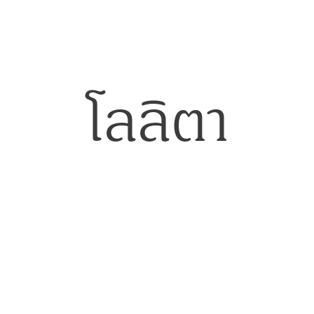
โลลิตา