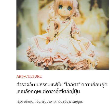
ART+CULTURE
สำรวจวัฒนธรรมแฟชั่น “โลลิตา” ความย้อนยุค
แบบอังกฤษแต่คาวาอี้สไตล์ญี่ปุ่น
เรื่อง
ณัฐนนท์ จันทร์ขวาง
และ
ฉัตรชัย มาตยภูธร