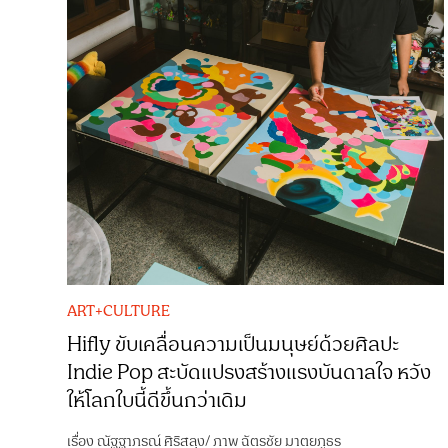
ART+CULTURE
Hifly ขับเคลื่อนความเป็นมนุษย์ด้วยศิลปะ
Indie Pop สะบัดแปรงสร้างแรงบันดาลใจ หวัง
ให้โลกใบนี้ดีขึ้นกว่าเดิม
เรื่อง
ณัฐฐาภรณ์ ศิริสลุง
/
ภาพ
ฉัตรชัย มาตยภูธร