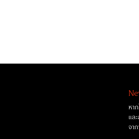
Ne
หาก
และ
จาก